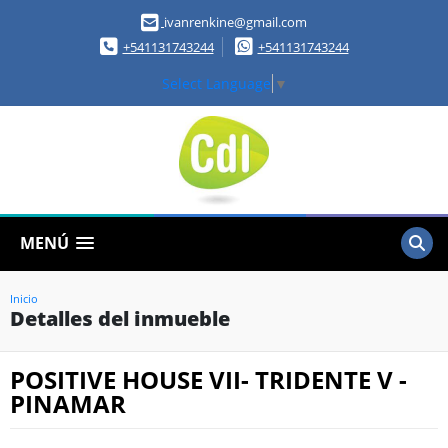
ivanrenkine@gmail.com
+541131743244
+541131743244
Select Language
▼
MENÚ
Inicio
Detalles del inmueble
POSITIVE HOUSE VII- TRIDENTE V -
PINAMAR