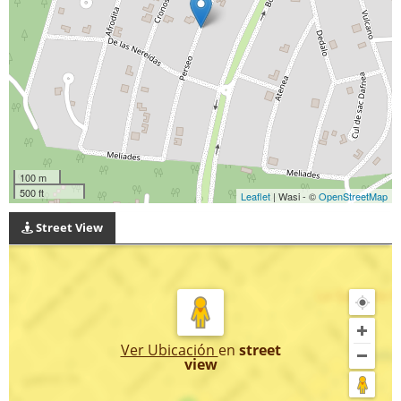
100 m
500 ft
Leaflet
| Wasi - ©
OpenStreetMap
Street View
Ver Ubicación
en
street
view