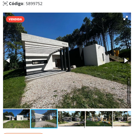
Código
: 5899752
VENDIDA