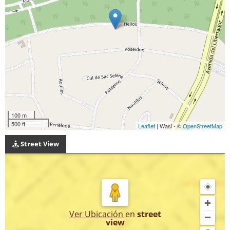
100 m
500 ft
Leaflet
| Wasi - ©
OpenStreetMap
Street View
Ver Ubicación
en
street
view