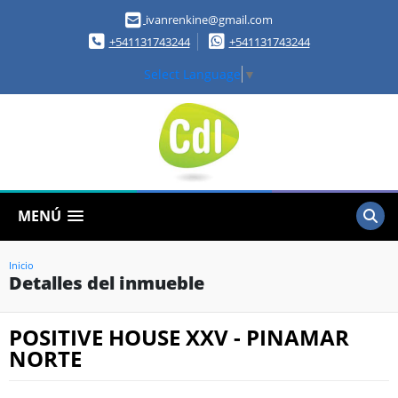
ivanrenkine@gmail.com
+541131743244
+541131743244
Select Language
▼
MENÚ
Inicio
Detalles del inmueble
POSITIVE HOUSE XXV - PINAMAR
NORTE