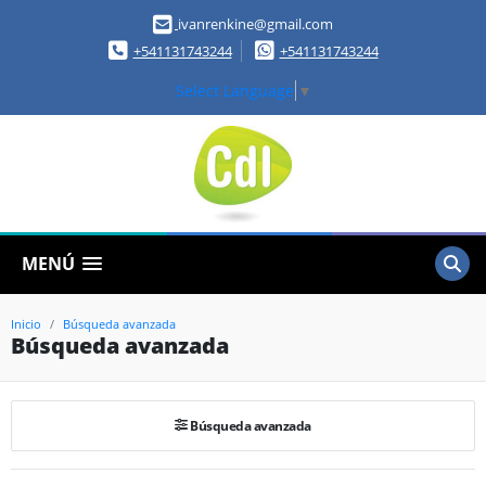
ivanrenkine@gmail.com
+541131743244
+541131743244
Select Language
▼
MENÚ
Inicio
Búsqueda avanzada
Búsqueda avanzada
Búsqueda avanzada