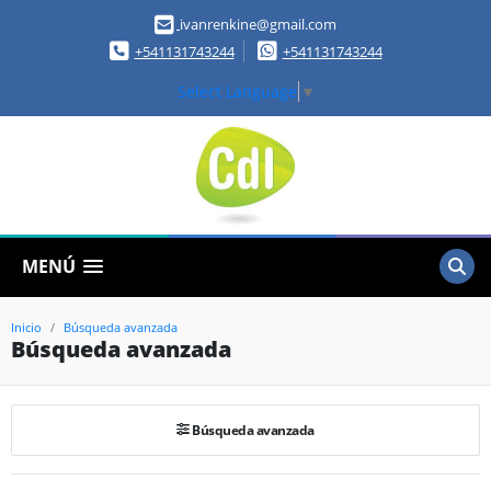
ivanrenkine@gmail.com
+541131743244
+541131743244
Select Language
▼
MENÚ
Inicio
Búsqueda avanzada
Búsqueda avanzada
Búsqueda avanzada