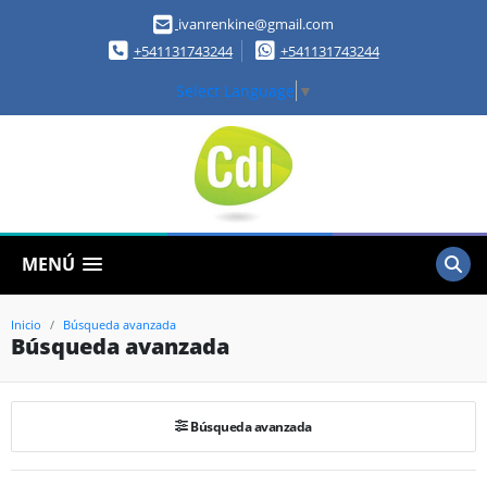
ivanrenkine@gmail.com
+541131743244
+541131743244
Select Language
▼
MENÚ
Inicio
Búsqueda avanzada
Búsqueda avanzada
Búsqueda avanzada